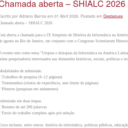
Chamada aberta – SHIALC 2026
Escrito por Adriano Barros em
01 Abril 2026
. Postado em
Destaques
Chamada aberta – SHIALC 2026
Está aberta a chamada para o IX Simpósio de História da Informática na Améri
de agosto no Rio de Janeiro, em conjunto com o Congresso Scientiarum Histori
O evento tem como tema “Utopias e distopias da Informática na América Latina e
reúne pesquisadores interessados nas dimensões históricas, sociais, políticas e 
Modalidades de submissão:
* Trabalhos de pesquisa (6–12 páginas)
* Testemunhos (relatos de experiência, sem limite de páginas)
* Pôsteres (pesquisas em andamento)
Submissão em duas etapas:
* Resumo de até 200 palavras
* Envio do trabalho completo após pré-seleção
Eixos incluem, entre outros: história da informática, políticas públicas, educaç