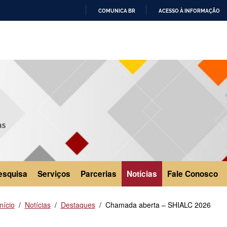
COMUNICA BR
ACESSO À INFORMAÇÃO
IR
PARA
O
CONTEÚDO
esquisa
Serviços
Parcerias
Notícias
Fale Conosco
Início
Notícias
Destaques
Chamada aberta – SHIALC 2026