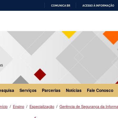
COMUNICA BR
ACESSO À INFORMAÇÃO
IR
PARA
O
CONTEÚDO
esquisa
Serviços
Parcerias
Notícias
Fale Conosco
Início
Ensino
Especialização
Gerência de Segurança da Inform