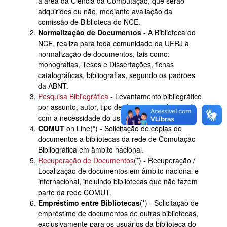
a área da Ciência da Computação, que serão
adquiridos ou não, mediante avaliação da
comissão de Biblioteca do
NCE
.
Normalização de Documentos
- A Biblioteca do
NCE
, realiza para toda comunidade da
UFRJ
a
normalização de documentos, tais como:
monografias, Teses e Dissertações, fichas
catalográficas, bibliografias, segundo os padrões
da
ABNT
.
Pesquisa Bibliográfica
- Levantamento bibliográfico
por assunto, autor, tipo de documento, de acordo
com a necessidade do usuário.
COMUT
on Line(*) - Solicitação de cópias de
documentos a bibliotecas da rede de Comutação
Bibliográfica em âmbito nacional.
Recuperação de Documentos
(*) - Recuperação /
Localização de documentos em âmbito nacional e
internacional, incluindo bibliotecas que não fazem
parte da rede
COMUT
.
Empréstimo entre Bibliotecas
(*) - Solicitação de
empréstimo de documentos de outras bibliotecas,
exclusivamente para os usuários da biblioteca do