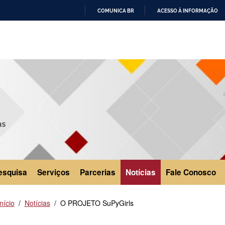
COMUNICA BR
ACESSO À INFORMAÇÃO
IR
PARA
O
CONTEÚDO
esquisa
Serviços
Parcerias
Notícias
Fale Conosco
Início
Notícias
O PROJETO SuPyGirls