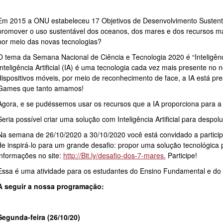
Em 2015 a ONU estabeleceu 17 Objetivos de Desenvolvimento Sustentáv
promover o uso sustentável dos oceanos, dos mares e dos recursos m
por meio das novas tecnologias?
O tema da Semana Nacional de Ciência e Tecnologia 2020 é “Inteligência A
Inteligência Artificial (IA) é uma tecnologia cada vez mais presente n
dispositivos móveis, por meio de reconhecimento de face, a IA está p
Games que tanto amamos!
Agora, e se pudéssemos usar os recursos que a IA proporciona para 
Seria possível criar uma solução com Inteligência Artificial para despol
Na semana de 26/10/2020 a 30/10/2020 você está convidado a partici
de inspirá-lo para um grande desafio: propor uma solução tecnológica
informações no site:
http://Bit.ly/desafio-dos-7-mares.
Participe!
Essa é uma atividade para os estudantes do Ensino Fundamental e do
A seguir a nossa programação:
Segunda-feira (26/10/20)