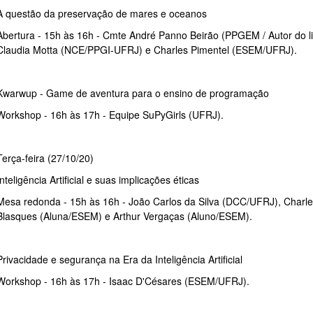
A questão da preservação de mares e oceanos
Abertura - 15h às 16h - Cmte André Panno Beirão (PPGEM / Autor do li
Claudia Motta (NCE/PPGI-UFRJ) e Charles Pimentel (ESEM/UFRJ).
Kwarwup - Game de aventura para o ensino de programação
Workshop - 16h às 17h - Equipe SuPyGirls (UFRJ).
Terça-feira (27/10/20)
Inteligência Artificial e suas implicações éticas
Mesa redonda - 15h às 16h - João Carlos da Silva (DCC/UFRJ), Charle
Blasques (Aluna/ESEM) e Arthur Vergaças (Aluno/ESEM).
Privacidade e segurança na Era da Inteligência Artificial
Workshop - 16h às 17h - Isaac D'Césares (ESEM/UFRJ).