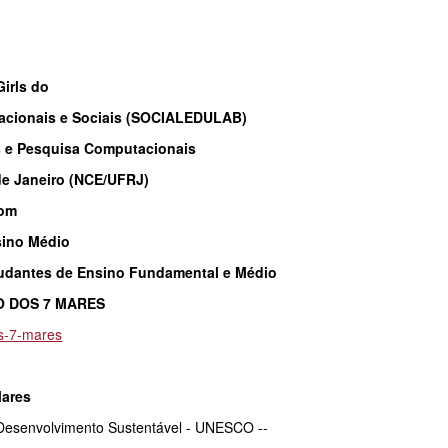
irls do
acionais e Sociais (SOCIALEDULAB)
es e Pesquisa Computacionais
de Janeiro (NCE/UFRJ)
com
sino Médio
tudantes de Ensino Fundamental e Médio
IO DOS 7 MARES
dos-7-mares
Mares
 Desenvolvimento Sustentável - UNESCO --