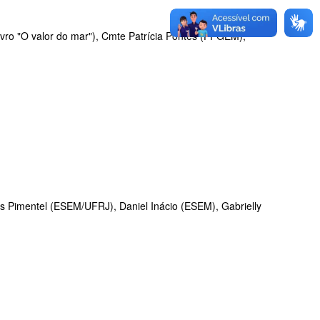
vro "O valor do mar"), Cmte Patrícia Pontes (PPGEM),
s Pimentel (ESEM/UFRJ), Daniel Inácio (ESEM), Gabrielly