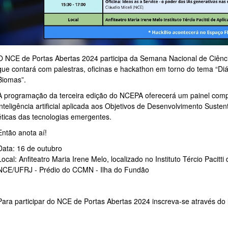
O NCE de Portas Abertas 2024 participa da Semana Nacional de Ciên
que contará com palestras, oficinas e hackathon em torno do tema “
Biomas”.
A programação da terceira edição do NCEPA oferecerá um painel comp
inteligência artificial aplicada aos Objetivos de Desenvolvimento Sus
éticas das tecnologias emergentes.
Então anota aí!
Data: 16 de outubro
Local: Anfiteatro Maria Irene Melo, localizado no Instituto Tércio Pacit
NCE/UFRJ - Prédio do CCMN - Ilha do Fundão
Para participar do NCE de Portas Abertas 2024 inscreva-se através do 