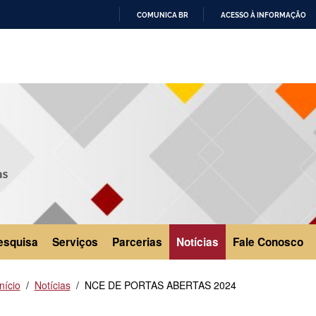
COMUNICA BR
ACESSO À INFORMAÇÃO
IR
PARA
O
CONTEÚDO
esquisa
Serviços
Parcerias
Notícias
Fale Conosco
Início
Notícias
NCE DE PORTAS ABERTAS 2024