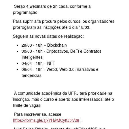
Serão 4 webinars de 2h cada, conforme a
programação:
Para suprir alta procura pelos cursos, os organizadores
prorrogaram as inscrições até o dia 18/03.
Seguem as novas datas de realização:
28/03 - 18h – Blockchain
30/03 - 18h - Criptoativos, DeFi e Contratos
Inteligentes
04/04 - 18h – NFT
06/04 - 18h - Web3, Web 3.0, narrativas e
tendências
A comunidade acadêmica da UFRJ terá prioridade na
inscrição, mas o curso é aberto aos interessados, até o
limite de vagas.
Para inscrever-se, acesse
https://forms.gle/sjxYHwMCyttJ5rAt6
.
Luiz Felipe Ribeiro, gerente do LabEdge/NCE, é o